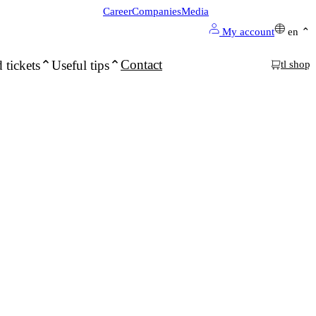
Career
Companies
Media
My account
en
Contact
 tickets
Useful tips
tl shop