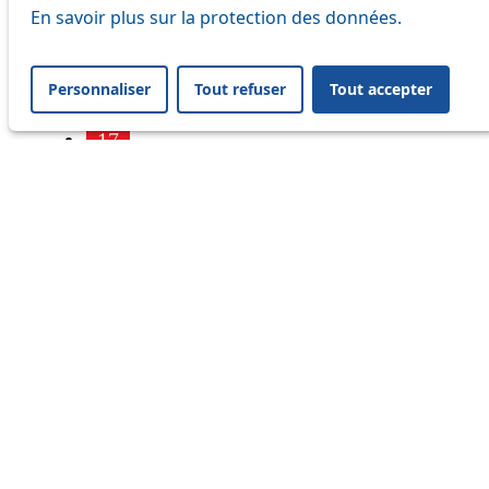
7
En savoir plus sur la protection des données.
9
Personnaliser
Tout refuser
Tout accepter
16
17
18
21
24
25
32
33
41