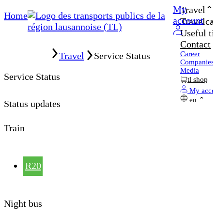
My
Travel
Home
account
Travelcar
Useful ti
Contact
Home
Career
Travel
Service Status
Companies
Media
Service Status
tl shop
My acco
en
Status updates
Train
R20
Night bus