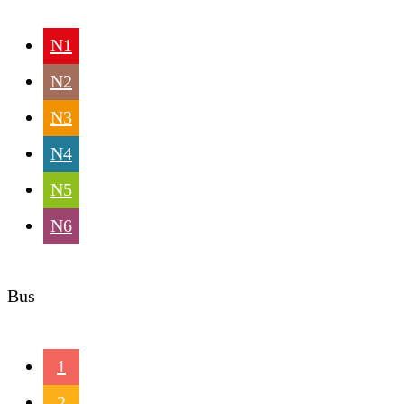
N1
N2
N3
N4
N5
N6
Bus
1
2