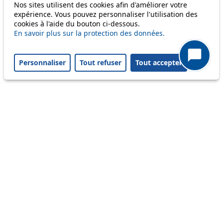
Nos sites utilisent des cookies afin d'améliorer votre
58
expérience. Vous pouvez personnaliser l'utilisation des
cookies à l'aide du bouton ci-dessous.
64
En savoir plus sur la protection des données.
Personnaliser
Tout refuser
Tout accepter
Others
m1
Status
Information
Ongoing disruption
Disruption to come