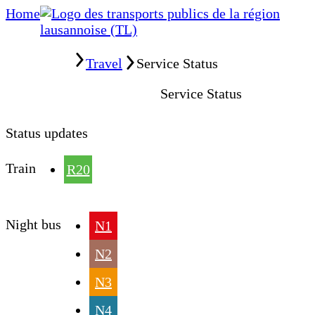
Home
Home
Travel
Service Status
Service Status
Status updates
Train
R20
Night bus
N1
N2
N3
N4