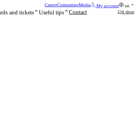
Career
Companies
Media
My account
en
Contact
rds and tickets
Useful tips
tl shop