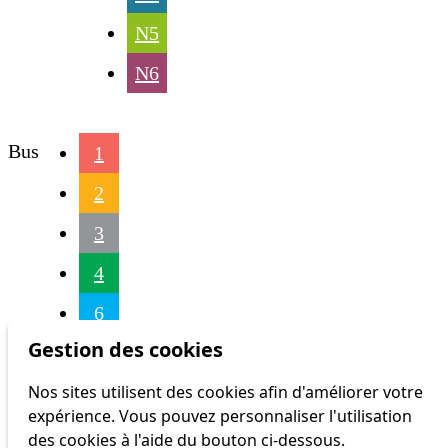
N5
N6
Bus
1
2
3
4
6
Gestion des cookies
7
Nos sites utilisent des cookies afin d'améliorer votre
8
expérience. Vous pouvez personnaliser l'utilisation
9
des cookies à l'aide du bouton ci-dessous.