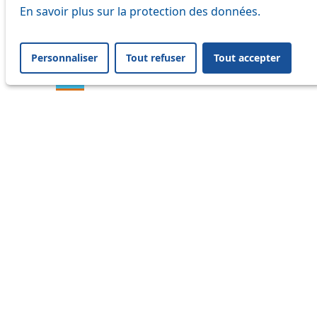
En savoir plus sur la protection des données.
16
17
Personnaliser
Tout refuser
Tout accepter
18
20
21
24
25
31
32
33
35