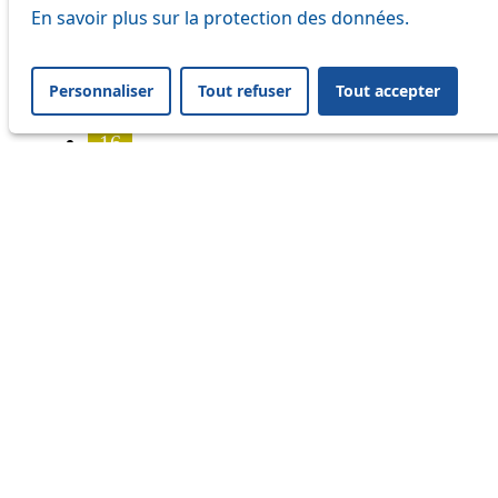
7
En savoir plus sur la protection des données.
8
Personnaliser
Tout refuser
Tout accepter
9
16
17
18
21
25
32
33
41