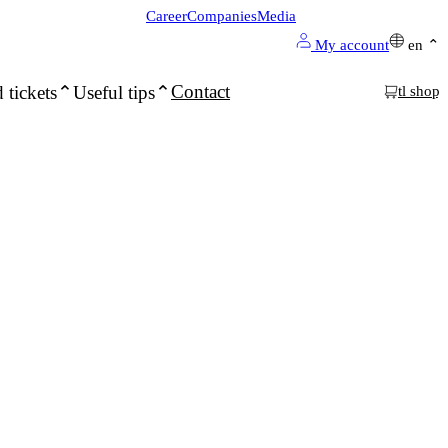
Career
Companies
Media
My account
en
Contact
 tickets
Useful tips
tl shop