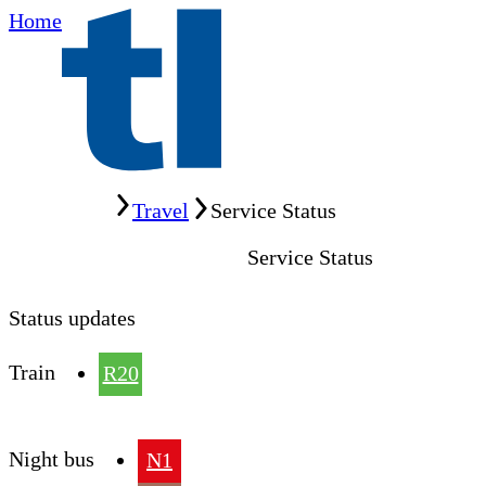
Home
Home
Travel
Service Status
Service Status
Status updates
Train
R20
Night bus
N1