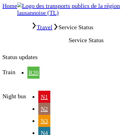
Home
Home
Travel
Service Status
Service Status
Status updates
Train
R20
Night bus
N1
N2
N3
N4