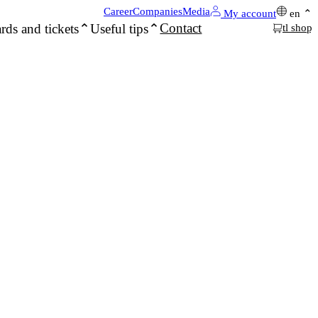
Career
Companies
Media
My account
en
Contact
rds and tickets
Useful tips
tl shop