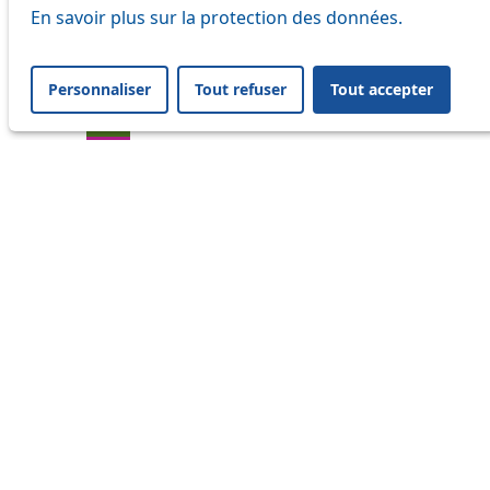
En savoir plus sur la protection des données.
20
21
Personnaliser
Tout refuser
Tout accepter
33
41
45
46
54
60
64
Information
Status
Ongoing disruption