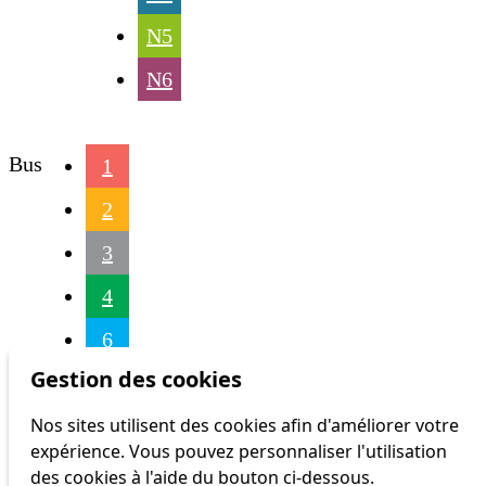
N5
N6
Bus
1
2
3
4
6
Gestion des cookies
16
Nos sites utilisent des cookies afin d'améliorer votre
17
expérience. Vous pouvez personnaliser l'utilisation
18
des cookies à l'aide du bouton ci-dessous.