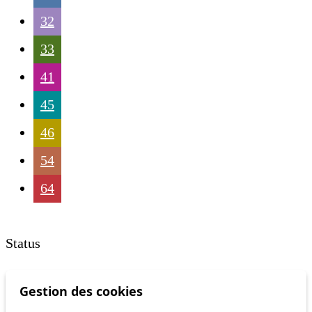
32
33
41
45
46
54
64
Status
Gestion des cookies
Information
Ongoing disruption