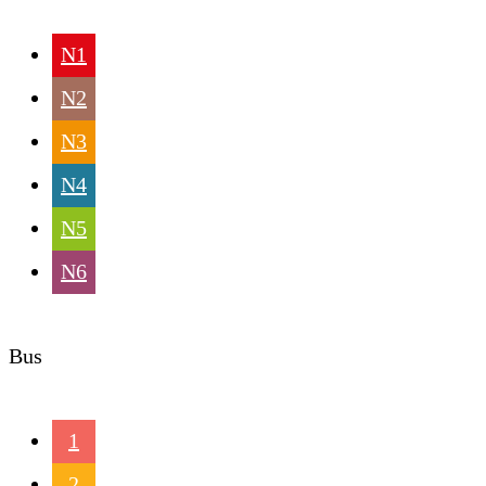
N1
N2
N3
N4
N5
N6
Bus
1
2