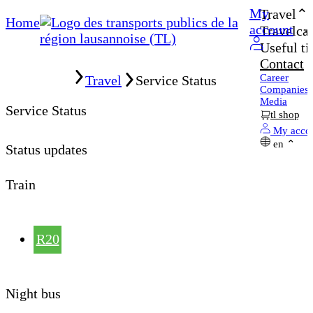
My
Travel
Home
account
Travelcar
Useful ti
Contact
Home
Career
Travel
Service Status
Companies
Media
Service Status
tl shop
My acco
en
Status updates
Train
R20
Night bus