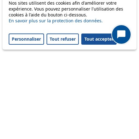
Nos sites utilisent des cookies afin d'améliorer votre
Disruption to come
expérience. Vous pouvez personnaliser l'utilisation des
cookies à l'aide du bouton ci-dessous.
Reset filters
✕
En savoir plus sur la protection des données.
Only lines affected by disruptions are listed above.
Personnaliser
Tout refuser
Tout accepter
A question ? An observation ?
Customer service 021 621 01 11 (price of a local
call)
Useful links
tl shop
Career
Paying a fine
Lost property
Accessibility
Point of sale
leb.ch
FAQ