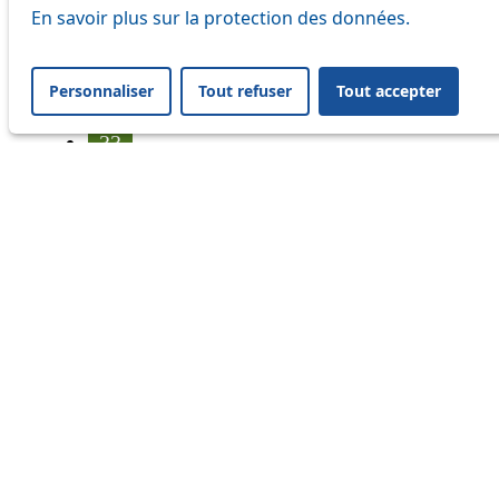
25
En savoir plus sur la protection des données.
31
Personnaliser
Tout refuser
Tout accepter
32
33
35
36
41
45
46
54
56