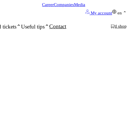
Career
Companies
Media
My account
en
Contact
 tickets
Useful tips
tl shop