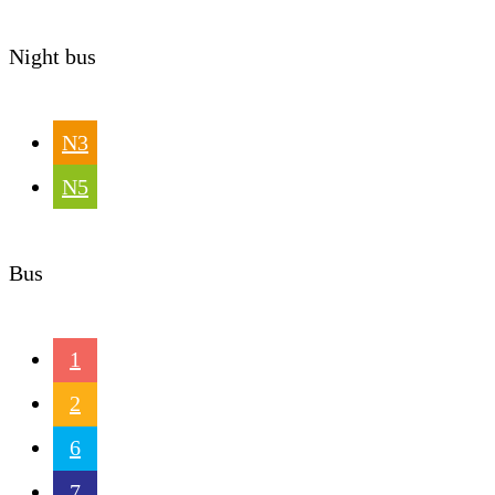
Night bus
N3
N5
Bus
1
2
6
7