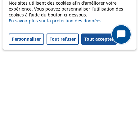
Nos sites utilisent des cookies afin d'améliorer votre
Others
expérience. Vous pouvez personnaliser l'utilisation des
cookies à l'aide du bouton ci-dessous.
En savoir plus sur la protection des données.
m1
Personnaliser
Tout refuser
Tout accepter
Status
Information
Ongoing disruption
Disruption to come
Reset filters
✕
Only lines affected by disruptions are listed above.
Ongoing disruption
2