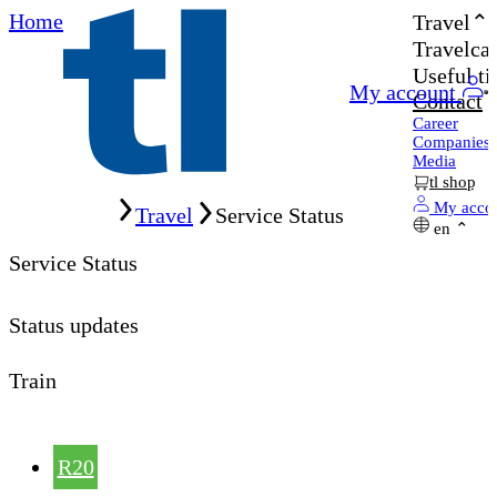
Home
Travel
Travelcar
Useful ti
My account
Contact
Career
Companies
Media
tl shop
Home
My acco
Travel
Service Status
en
Service Status
Status updates
Train
R20