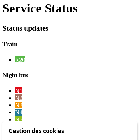
Service Status
Status updates
Train
R20
Night bus
N1
N2
N3
N4
N5
N6
Gestion des cookies