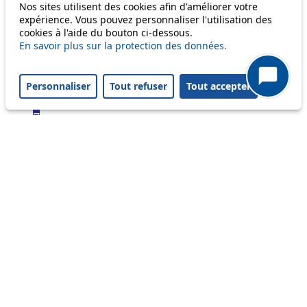
Bus
Nos sites utilisent des cookies afin d'améliorer votre
expérience. Vous pouvez personnaliser l'utilisation des
cookies à l'aide du bouton ci-dessous.
1
En savoir plus sur la protection des données.
2
3
4
Personnaliser
Tout refuser
Tout accepter
6
7
9
16
17
18
21
24
25
32
33
41
45
46