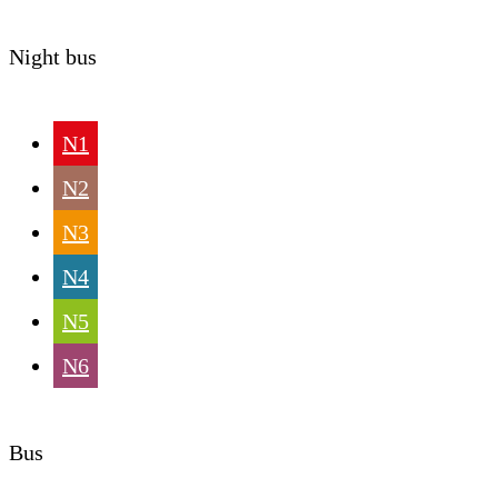
Night bus
N1
N2
N3
N4
N5
N6
Bus