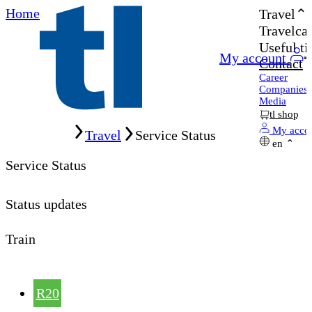
Home
Travel
Travelcar
Useful ti
My account
Contact
Career
Companies
Media
tl shop
Home
My acco
Travel
Service Status
en
Service Status
Status updates
Train
R20