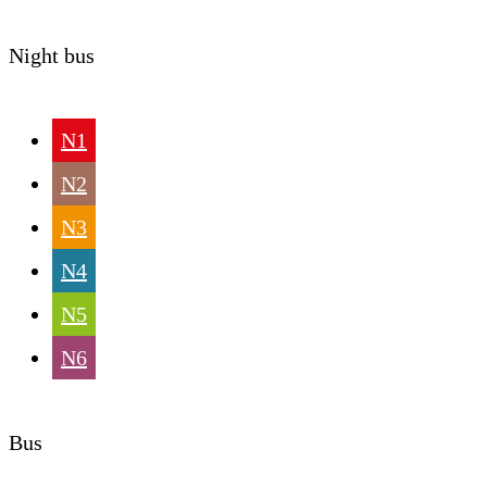
Night bus
N1
N2
N3
N4
N5
N6
Bus