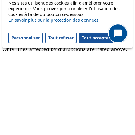
Nos sites utilisent des cookies afin d'améliorer votre
expérience. Vous pouvez personnaliser l'utilisation des
Information
cookies à l'aide du bouton ci-dessous.
En savoir plus sur la protection des données.
Ongoing disruption
Disruption to come
Personnaliser
Tout refuser
Tout accepter
Reset filters
✕
Only lines affected by disruptions are listed above.
Ongoing disruption
33
Download PDF
Jusqu'au vendredi 7 août, déviée entre
Censuy et Rue du Lac dans les deux sens
via Renens, piscine de la ligne 25, en
raison de travaux. Arrêts Caudray non
desservis.
From 06.08.2026
To 07.08.2026
Ongoing disruption
41
Du mercredi 5 août au vendredi 4