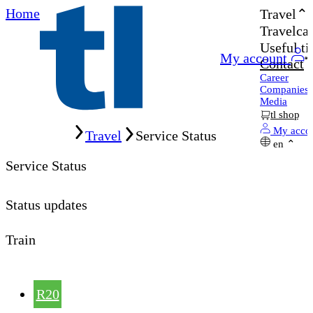
Home
Travel
Travelcar
Useful ti
My account
Contact
Career
Companies
Media
tl shop
Home
My acco
Travel
Service Status
en
Service Status
Status updates
Train
R20