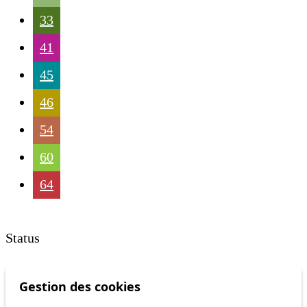
33
41
45
46
54
60
64
Status
Information
Gestion des cookies
Ongoing disruption