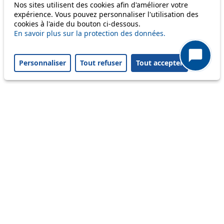
Nos sites utilisent des cookies afin d'améliorer votre
Disruption to come
expérience. Vous pouvez personnaliser l'utilisation des
cookies à l'aide du bouton ci-dessous.
Reset filters
✕
En savoir plus sur la protection des données.
Only lines affected by disruptions are listed above.
Personnaliser
Tout refuser
Tout accepter
A question ? An observation ?
Customer service 021 621 01 11 (price of a local
call)
Useful links
tl shop
Career
Paying a fine
Lost property
Accessibility
Point of sale
leb.ch
FAQ