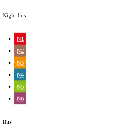
Night bus
N1
N2
N3
N4
N5
N6
Bus