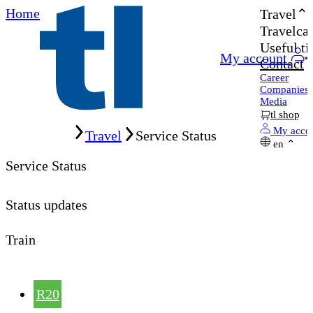
Home
Travel
Travelcar
Useful ti
My account
Contact
Career
Companies
Media
tl shop
Home
My acco
Travel
Service Status
en
Service Status
Status updates
Train
R20