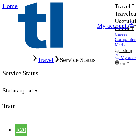
Home
Travel
Travelcar
Useful ti
My account
Contact
Career
Companies
Media
tl shop
Home
My acco
Travel
Service Status
en
Service Status
Status updates
Train
R20