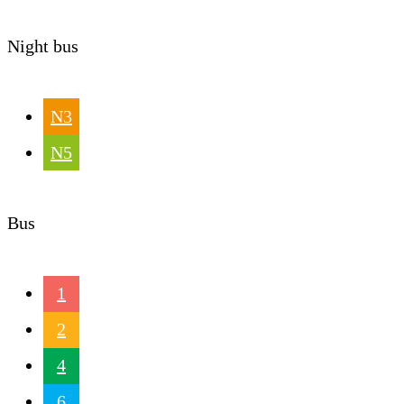
Night bus
N3
N5
Bus
1
2
4
6