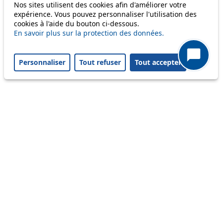
Nos sites utilisent des cookies afin d'améliorer votre
expérience. Vous pouvez personnaliser l'utilisation des
cookies à l'aide du bouton ci-dessous.
Others
En savoir plus sur la protection des données.
Personnaliser
Tout refuser
Tout accepter
m1
Status
Information
Ongoing disruption
Disruption to come
Reset filters
✕
Only lines affected by disruptions are listed above.