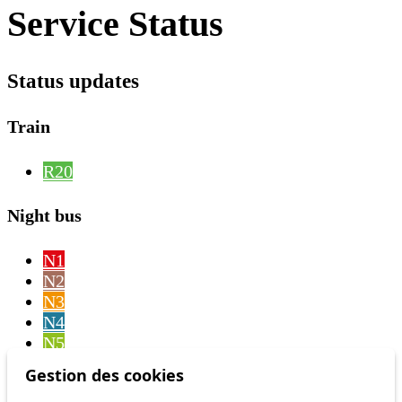
Service Status
Status updates
Train
R20
Night bus
N1
N2
N3
N4
N5
N6
Gestion des cookies