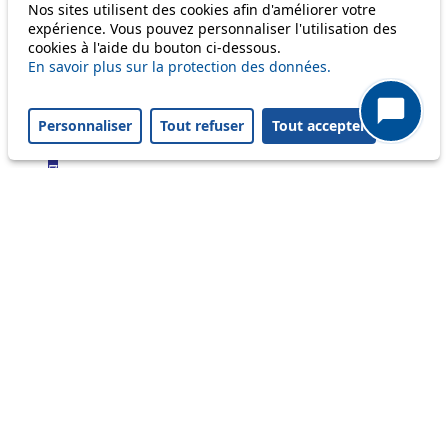
Bus
Nos sites utilisent des cookies afin d'améliorer votre
expérience. Vous pouvez personnaliser l'utilisation des
cookies à l'aide du bouton ci-dessous.
1
En savoir plus sur la protection des données.
2
3
4
Personnaliser
Tout refuser
Tout accepter
6
7
9
16
17
18
21
24
25
32
33
41
45
46