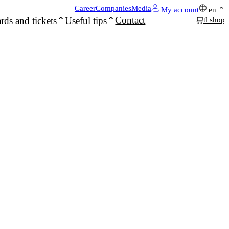
Career
Companies
Media
My account
en
Contact
rds and tickets
Useful tips
tl shop