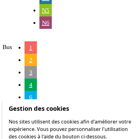
N5
N6
Bus
1
2
3
4
6
Gestion des cookies
16
Nos sites utilisent des cookies afin d'améliorer votre
17
expérience. Vous pouvez personnaliser l'utilisation
18
des cookies à l'aide du bouton ci-dessous.