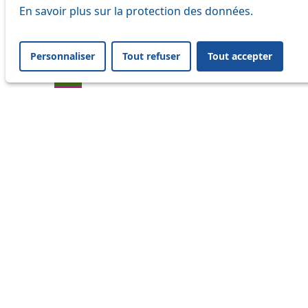
En savoir plus sur la protection des données.
21
32
Personnaliser
Tout refuser
Tout accepter
33
41
45
46
54
64
Information
Status
Ongoing disruption
Disruption to come