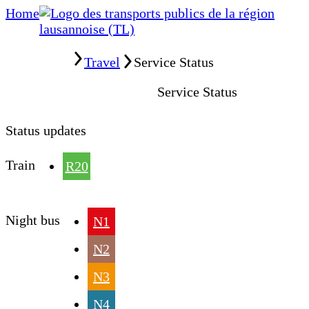
Home
Home
Travel
Service Status
Service Status
Status updates
Train
R20
Night bus
N1
N2
N3
N4