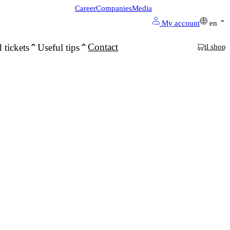
Career
Companies
Media
My account
en
Contact
 tickets
Useful tips
tl shop