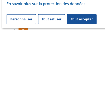
16
En savoir plus sur la protection des données.
17
Personnaliser
Tout refuser
Tout accepter
18
20
21
24
33
41
45
46
54