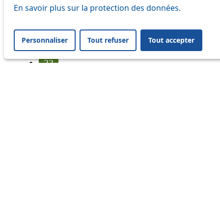
25
En savoir plus sur la protection des données.
31
Personnaliser
Tout refuser
Tout accepter
32
33
35
36
41
45
46
54
56