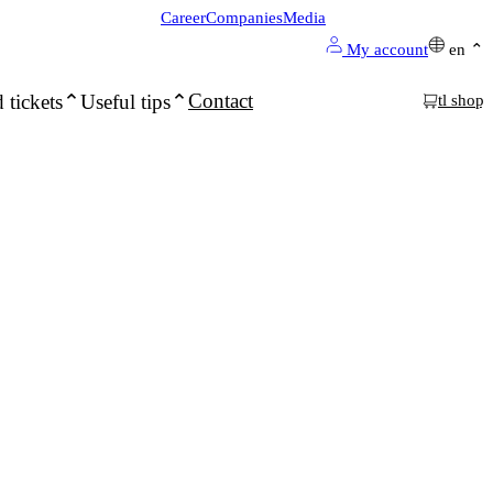
Career
Companies
Media
My account
en
Contact
 tickets
Useful tips
tl shop