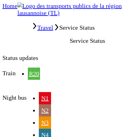
Home
Home
Travel
Service Status
Service Status
Status updates
Train
R20
Night bus
N1
N2
N3
N4