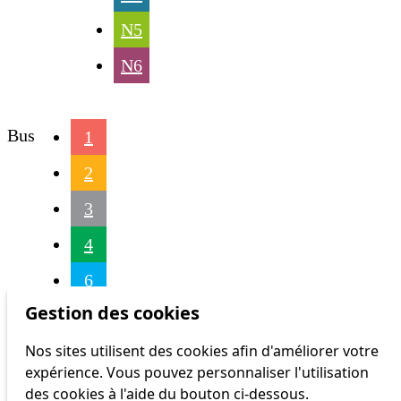
N5
N6
Bus
1
2
3
4
6
Gestion des cookies
7
Nos sites utilisent des cookies afin d'améliorer votre
9
expérience. Vous pouvez personnaliser l'utilisation
16
des cookies à l'aide du bouton ci-dessous.