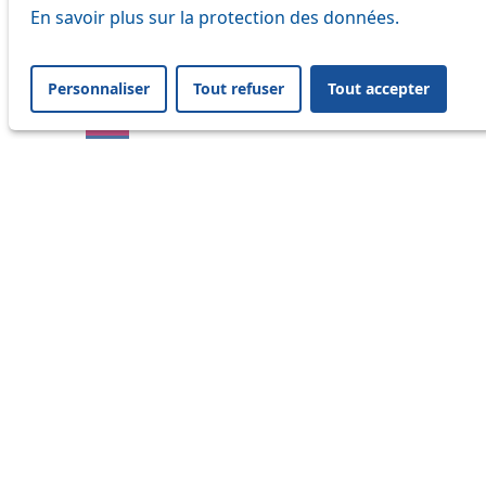
En savoir plus sur la protection des données.
17
18
Personnaliser
Tout refuser
Tout accepter
21
25
32
33
41
45
46
54
64