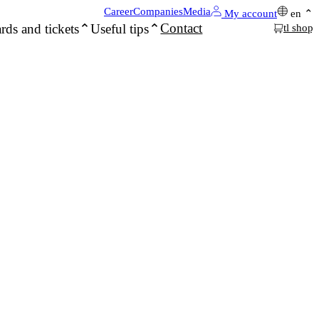
Career
Companies
Media
My account
en
Contact
rds and tickets
Useful tips
tl shop