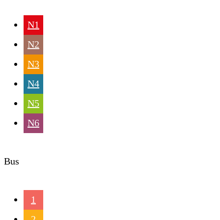
N1
N2
N3
N4
N5
N6
Bus
1
2