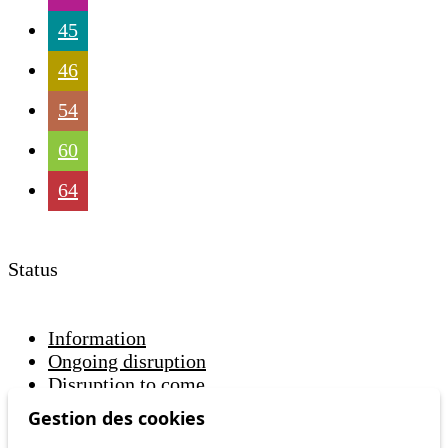
45
46
54
60
64
Status
Information
Ongoing disruption
Disruption to come
Gestion des cookies
Reset filters
✕