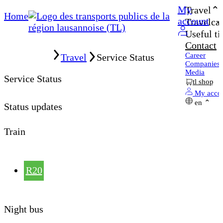
My
Travel
Home
account
Travelcar
Useful ti
Contact
Home
Career
Travel
Service Status
Companies
Media
Service Status
tl shop
My acco
en
Status updates
Train
R20
Night bus