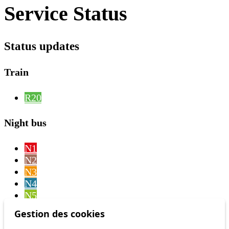
Service Status
Status updates
Train
R20
Night bus
N1
N2
N3
N4
N5
N6
Gestion des cookies