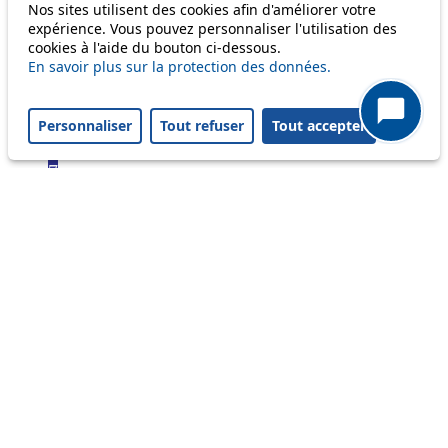
Bus
Nos sites utilisent des cookies afin d'améliorer votre
expérience. Vous pouvez personnaliser l'utilisation des
cookies à l'aide du bouton ci-dessous.
1
En savoir plus sur la protection des données.
2
3
4
Personnaliser
Tout refuser
Tout accepter
6
7
8
9
16
17
18
20
21
24
25
31
32
33