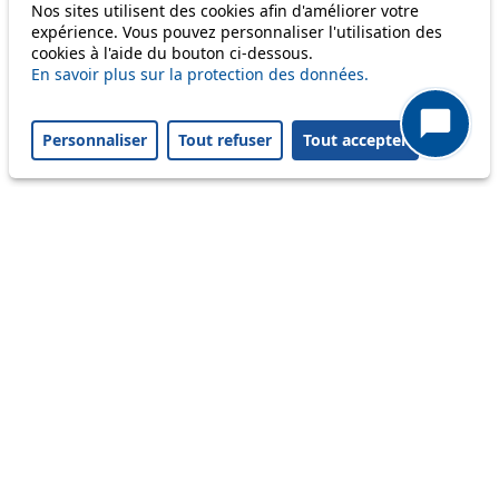
Information
Nos sites utilisent des cookies afin d'améliorer votre
expérience. Vous pouvez personnaliser l'utilisation des
Ongoing disruption
cookies à l'aide du bouton ci-dessous.
Disruption to come
En savoir plus sur la protection des données.
Reset filters
✕
Only lines affected by disruptions are listed above.
Personnaliser
Tout refuser
Tout accepter
A question ? An observation ?
Customer service 021 621 01 11 (price of a local
call)
Useful links
tl shop
Career
Paying a fine
Lost property
Accessibility
Point of sale