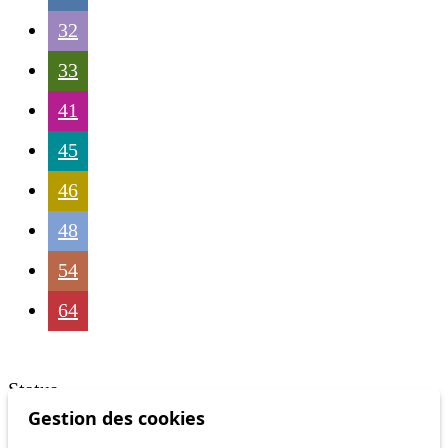
32
33
41
45
46
48
54
64
Status
Gestion des cookies