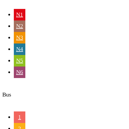
N1
N2
N3
N4
N5
N6
Bus
1
2