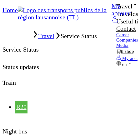
My
Travel
Home
account
Travelcar
Useful ti
Contact
Home
Career
Travel
Service Status
Companies
Media
Service Status
tl shop
My acco
en
Status updates
Train
R20
Night bus