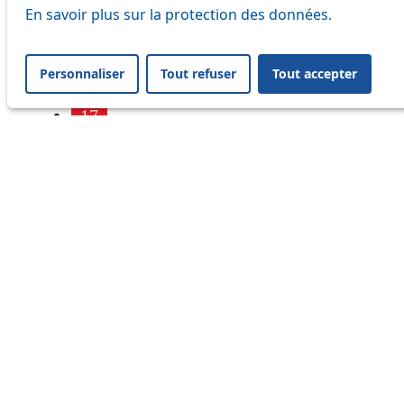
7
En savoir plus sur la protection des données.
9
Personnaliser
Tout refuser
Tout accepter
16
17
18
21
32
33
41
45
46