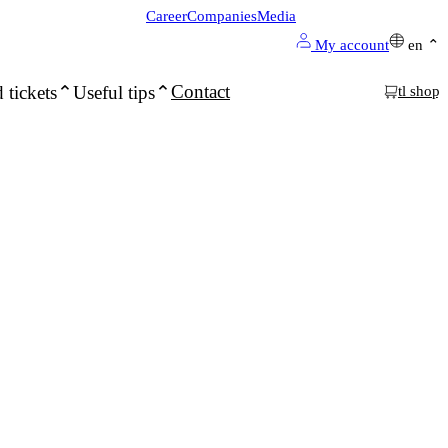
Career
Companies
Media
My account
en
Contact
 tickets
Useful tips
tl shop