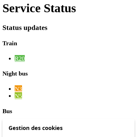
Service Status
Status updates
Train
R20
Night bus
N3
N5
Bus
1
Gestion des cookies
2