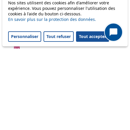
4
Nos sites utilisent des cookies afin d'améliorer votre
expérience. Vous pouvez personnaliser l'utilisation des
6
cookies à l'aide du bouton ci-dessous.
7
En savoir plus sur la protection des données.
9
16
17
Personnaliser
Tout refuser
Tout accepter
18
21
25
31
32
33
35
36
38
41
45
46
49
54