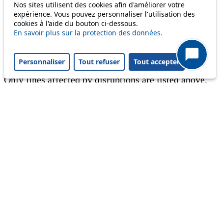
Nos sites utilisent des cookies afin d'améliorer votre
expérience. Vous pouvez personnaliser l'utilisation des
Information
cookies à l'aide du bouton ci-dessous.
En savoir plus sur la protection des données.
Ongoing disruption
Disruption to come
Personnaliser
Tout refuser
Tout accepter
Reset filters
✕
Only lines affected by disruptions are listed above.
A question ? An observation ?
Customer service 021 621 01 11 (price of a local
call)
Useful links
tl shop
Career
Paying a fine
Lost property