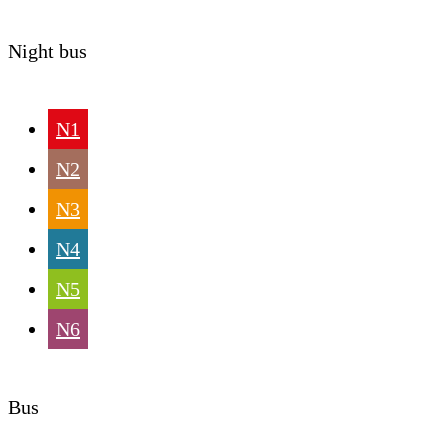
Night bus
N1
N2
N3
N4
N5
N6
Bus