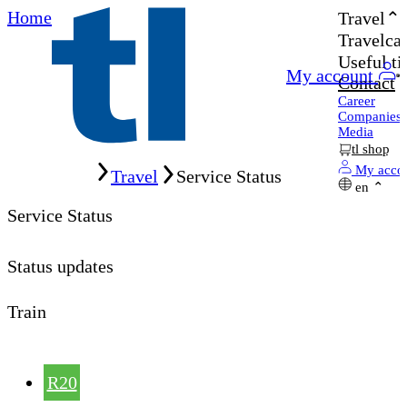
Home
Travel
Travelcar
Useful ti
My account
Contact
Career
Companies
Media
tl shop
Home
My acco
Travel
Service Status
en
Service Status
Status updates
Train
R20