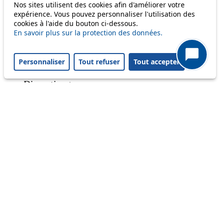
Nos sites utilisent des cookies afin d'améliorer votre
expérience. Vous pouvez personnaliser l'utilisation des
cookies à l'aide du bouton ci-dessous.
Status
En savoir plus sur la protection des données.
Information
Personnaliser
Tout refuser
Tout accepter
Ongoing disruption
Disruption to come
Reset filters
✕
Only lines affected by disruptions are listed above.
A question ? An observation ?
Customer service 021 621 01 11 (price of a local
call)
Useful links
tl shop