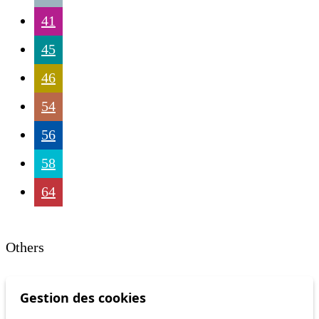
41
45
46
54
56
58
64
Others
Gestion des cookies
m1