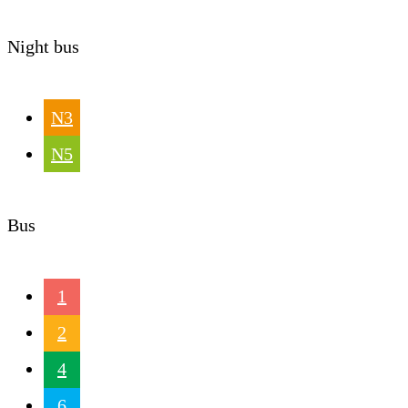
Night bus
N3
N5
Bus
1
2
4
6