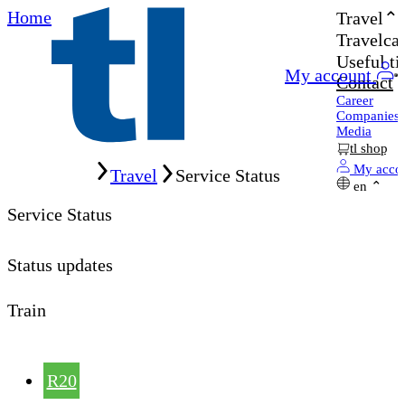
Home
Travel
Travelcar
Useful ti
My account
Contact
Career
Companies
Media
tl shop
Home
My acco
Travel
Service Status
en
Service Status
Status updates
Train
R20