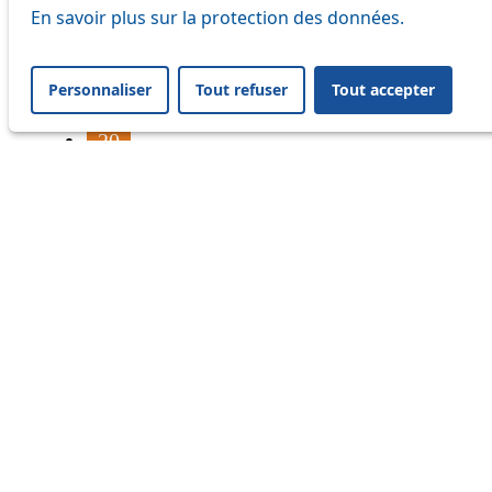
16
En savoir plus sur la protection des données.
17
Personnaliser
Tout refuser
Tout accepter
18
20
21
24
33
41
45
46
54