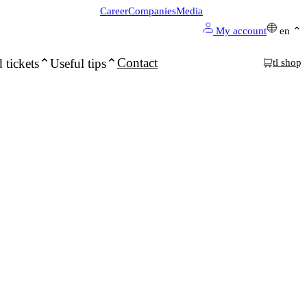
Career
Companies
Media
My account
en
Contact
 tickets
Useful tips
tl shop