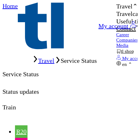
Home
Travel
Travelcar
Useful ti
My account
Contact
Career
Companies
Media
tl shop
Home
My acco
Travel
Service Status
en
Service Status
Status updates
Train
R20