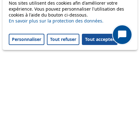
Nos sites utilisent des cookies afin d'améliorer votre
expérience. Vous pouvez personnaliser l'utilisation des
cookies à l'aide du bouton ci-dessous.
Others
En savoir plus sur la protection des données.
Personnaliser
Tout refuser
Tout accepter
m1
Status
Information
Ongoing disruption
Disruption to come
Reset filters
✕
Only lines affected by disruptions are listed above.