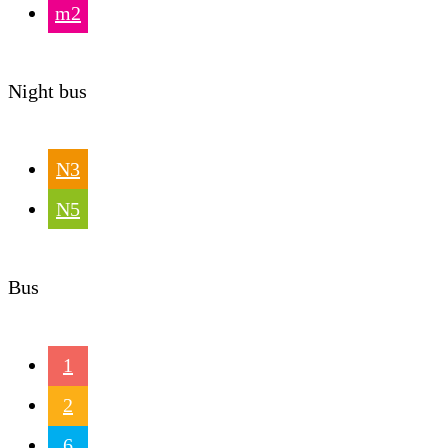
m2
Night bus
N3
N5
Bus
1
2
6