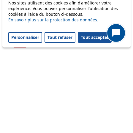
Nos sites utilisent des cookies afin d'améliorer votre
54
expérience. Vous pouvez personnaliser l'utilisation des
cookies à l'aide du bouton ci-dessous.
56
En savoir plus sur la protection des données.
58
Personnaliser
Tout refuser
Tout accepter
64
Others
m1
Status
Information