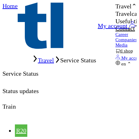
Home
Travel
Travelcar
Useful ti
My account
Contact
Career
Companies
Media
tl shop
Home
My acco
Travel
Service Status
en
Service Status
Status updates
Train
R20