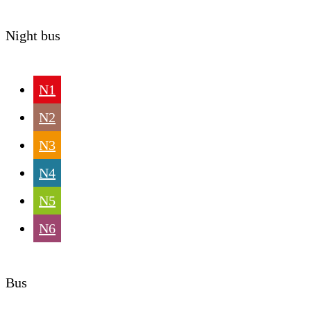
Night bus
N1
N2
N3
N4
N5
N6
Bus