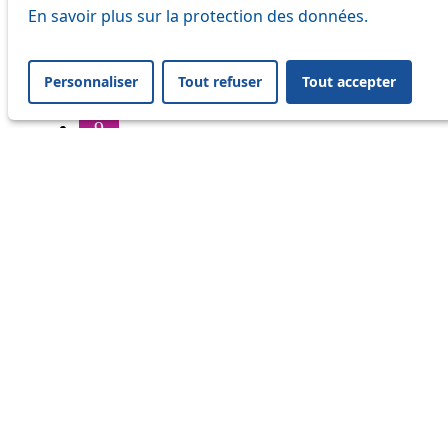
6
En savoir plus sur la protection des données.
7
Personnaliser
Tout refuser
Tout accepter
8
9
16
17
18
20
21
24
25