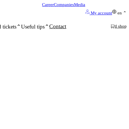
Career
Companies
Media
My account
en
Contact
 tickets
Useful tips
tl shop