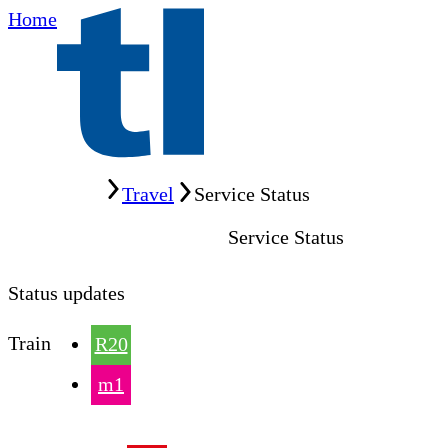
Home
Home
Travel
Service Status
Service Status
Status updates
Train
R20
m1