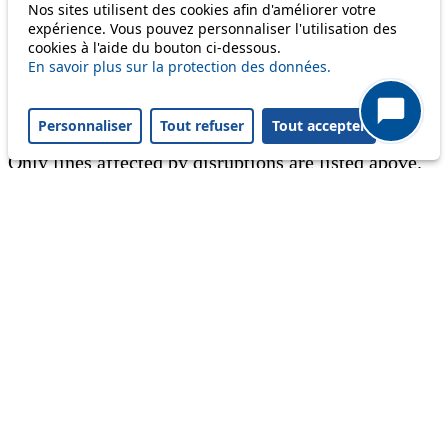
Nos sites utilisent des cookies afin d'améliorer votre
expérience. Vous pouvez personnaliser l'utilisation des
Information
cookies à l'aide du bouton ci-dessous.
En savoir plus sur la protection des données.
Ongoing disruption
Disruption to come
Personnaliser
Tout refuser
Tout accepter
Reset filters
✕
Only lines affected by disruptions are listed above.
A question ? An observation ?
Customer service 021 621 01 11 (price of a local
call)
Useful links
tl shop
Career
Paying a fine
Lost property