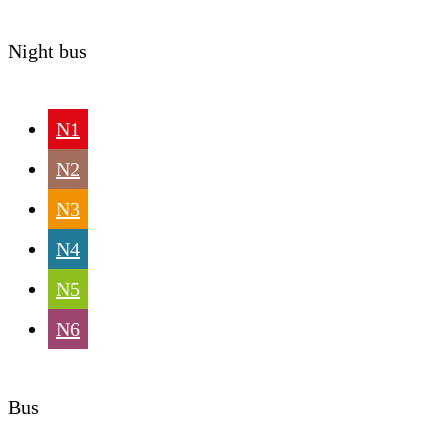
Night bus
N1
N2
N3
N4
N5
N6
Bus