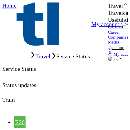
Home
Travel
Travelcar
Useful ti
My account
Contact
Career
Companies
Media
tl shop
Home
My acco
Travel
Service Status
en
Service Status
Status updates
Train
R20