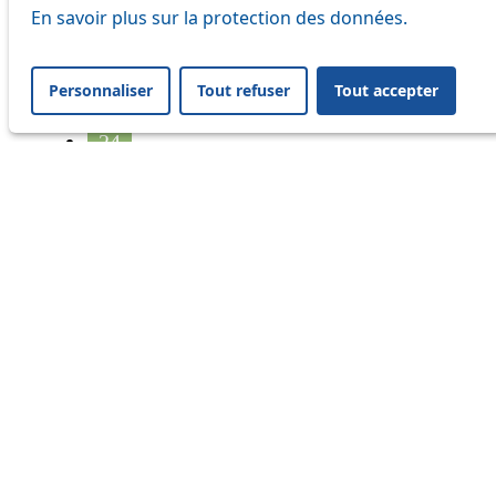
17
En savoir plus sur la protection des données.
18
Personnaliser
Tout refuser
Tout accepter
21
24
33
41
45
46
54
64
Information
Status