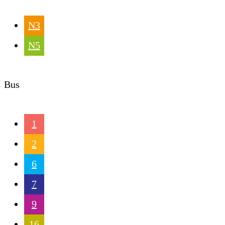
N3
N5
Bus
1
2
6
7
9
16