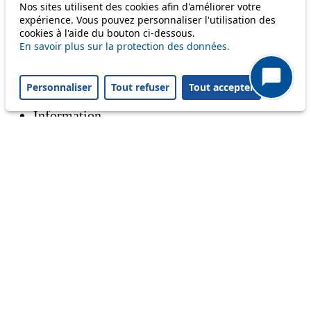
Nos sites utilisent des cookies afin d'améliorer votre
m1
expérience. Vous pouvez personnaliser l'utilisation des
cookies à l'aide du bouton ci-dessous.
En savoir plus sur la protection des données.
Status
Personnaliser
Tout refuser
Tout accepter
Information
Ongoing disruption
Disruption to come
Reset filters
✕
Only lines affected by disruptions are listed above.
A question ? An observation ?
Customer service 021 621 01 11 (price of a local
call)