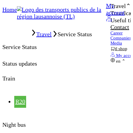
My
Travel
Home
account
Travelcar
Useful ti
Contact
Home
Career
Travel
Service Status
Companies
Media
Service Status
tl shop
My acco
en
Status updates
Train
R20
Night bus