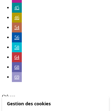
45
46
54
56
58
64
68
69
Others
Gestion des cookies