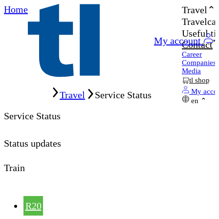
Home
Travel
Travelcar
Useful ti
My account
Contact
Career
Companies
Media
tl shop
Home
My acco
Travel
Service Status
en
Service Status
Status updates
Train
R20