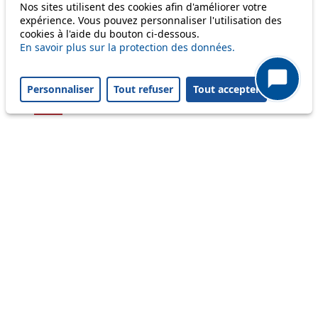
Nos sites utilisent des cookies afin d'améliorer votre
54
expérience. Vous pouvez personnaliser l'utilisation des
cookies à l'aide du bouton ci-dessous.
56
En savoir plus sur la protection des données.
58
Personnaliser
Tout refuser
Tout accepter
64
Others
m1
Status
Information