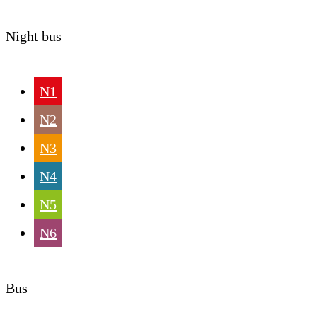
Night bus
N1
N2
N3
N4
N5
N6
Bus