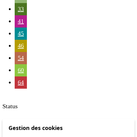
33
41
45
46
54
60
64
Status
Information
Gestion des cookies
Ongoing disruption