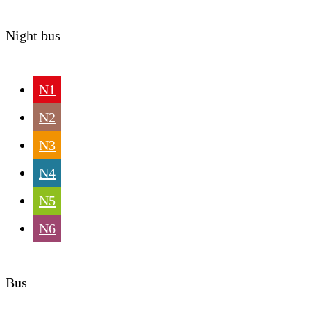
Night bus
N1
N2
N3
N4
N5
N6
Bus