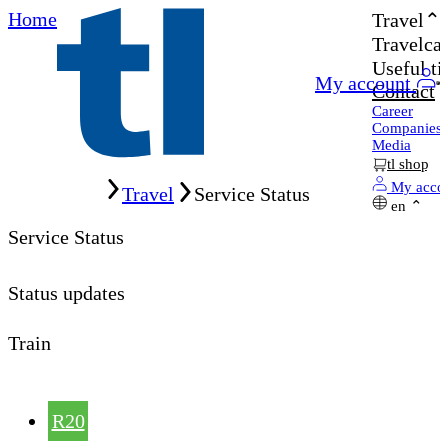
Home
Travel
Travelcar
Useful ti
My account
Contact
Career
Companies
Media
tl shop
Home
My acco
Travel
Service Status
en
Service Status
Status updates
Train
R20