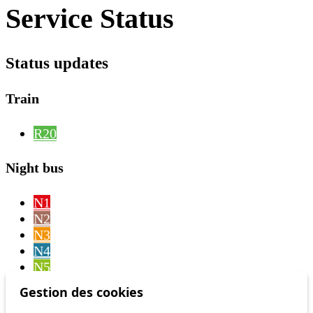
Service Status
Status updates
Train
R20
Night bus
N1
N2
N3
N4
N5
N6
Gestion des cookies