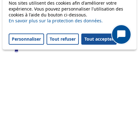
Bus
Nos sites utilisent des cookies afin d'améliorer votre
expérience. Vous pouvez personnaliser l'utilisation des
cookies à l'aide du bouton ci-dessous.
1
En savoir plus sur la protection des données.
2
3
4
Personnaliser
Tout refuser
Tout accepter
6
7
9
16
17
18
21
24
25
31
32
33
35
36