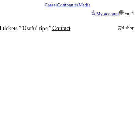
Career
Companies
Media
My account
en
Contact
 tickets
Useful tips
tl shop