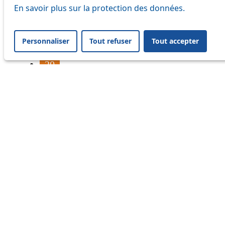
16
En savoir plus sur la protection des données.
17
Personnaliser
Tout refuser
Tout accepter
18
20
21
24
33
41
45
46
54