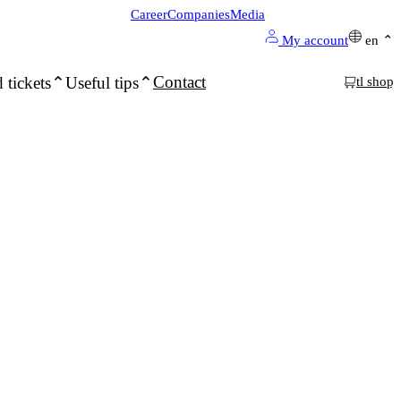
Career
Companies
Media
My account
en
Contact
 tickets
Useful tips
tl shop