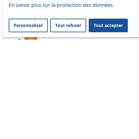
16
En savoir plus sur la protection des données.
17
Personnaliser
Tout refuser
Tout accepter
18
20
21
24
33
41
45
46
54