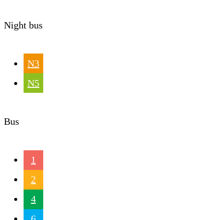
Night bus
N3
N5
Bus
1
2
4
6