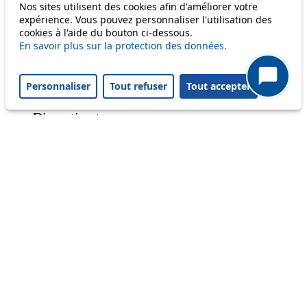
Nos sites utilisent des cookies afin d'améliorer votre
expérience. Vous pouvez personnaliser l'utilisation des
cookies à l'aide du bouton ci-dessous.
Status
En savoir plus sur la protection des données.
Information
Personnaliser
Tout refuser
Tout accepter
Ongoing disruption
Disruption to come
Reset filters
✕
Only lines affected by disruptions are listed above.
A question ? An observation ?
Customer service 021 621 01 11 (price of a local
call)
Useful links
tl shop