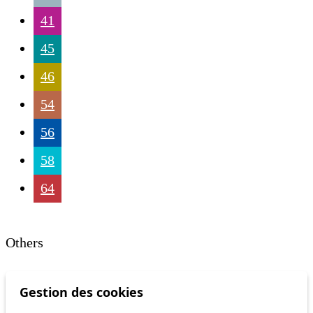
41
45
46
54
56
58
64
Others
Gestion des cookies
m1