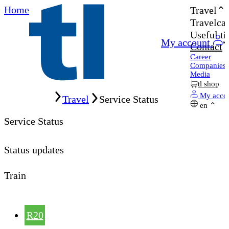
Home
Travel
Travelcar
Useful ti
My account
Contact
Career
Companies
Media
tl shop
Home
My acco
Travel
Service Status
en
Service Status
Status updates
Train
R20