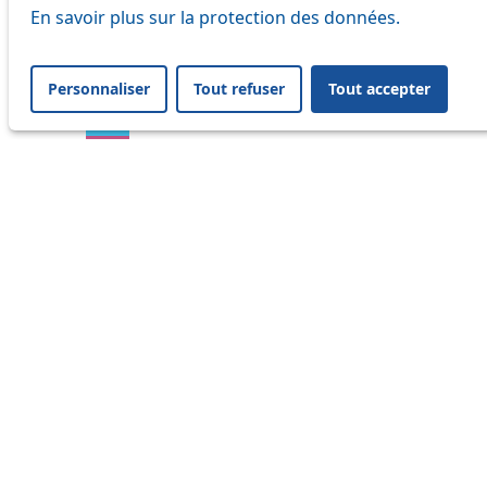
En savoir plus sur la protection des données.
16
17
Personnaliser
Tout refuser
Tout accepter
18
21
25
32
33
41
45
46
54