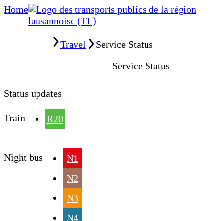
Home
Home
Travel
Service Status
Service Status
Status updates
Train
R20
Night bus
N1
N2
N3
N4