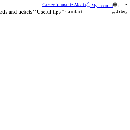
Career
Companies
Media
My account
en
Contact
rds and tickets
Useful tips
tl shop