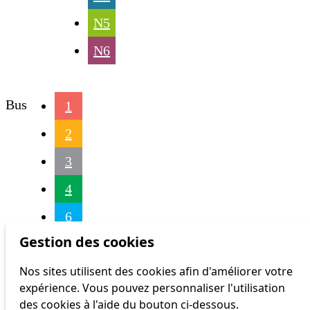
N5
N6
Bus
1
2
3
4
6
Gestion des cookies
7
Nos sites utilisent des cookies afin d'améliorer votre
8
expérience. Vous pouvez personnaliser l'utilisation
9
des cookies à l'aide du bouton ci-dessous.