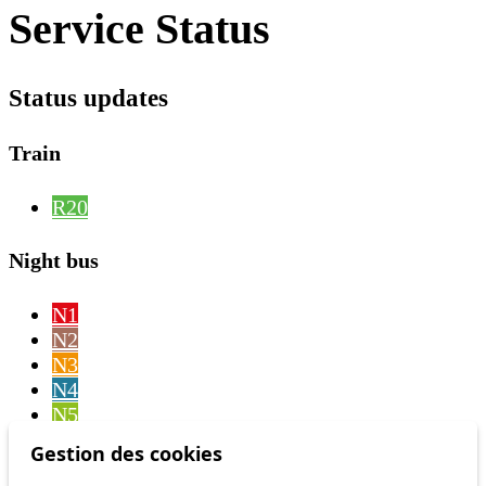
Service Status
Status updates
Train
R20
Night bus
N1
N2
N3
N4
N5
N6
Gestion des cookies