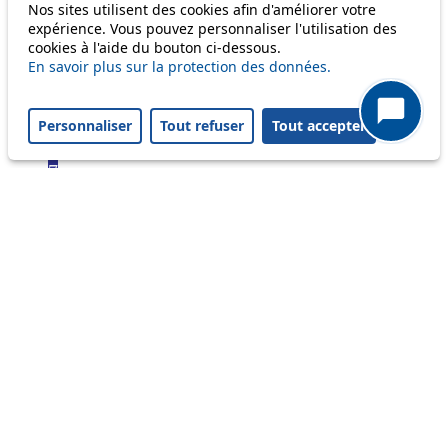
Bus
Nos sites utilisent des cookies afin d'améliorer votre
expérience. Vous pouvez personnaliser l'utilisation des
cookies à l'aide du bouton ci-dessous.
1
En savoir plus sur la protection des données.
2
3
4
Personnaliser
Tout refuser
Tout accepter
6
7
8
9
16
17
18
21
24
25
31
32
33
35