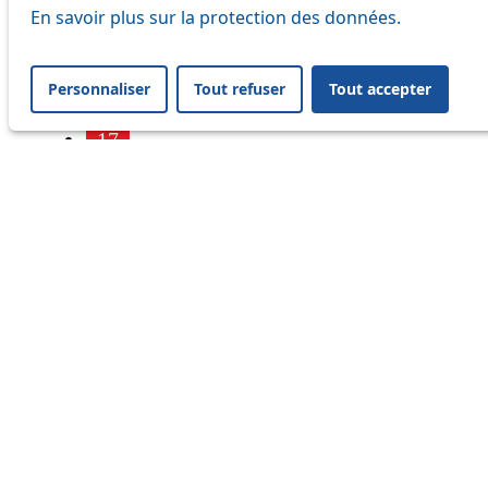
7
En savoir plus sur la protection des données.
9
Personnaliser
Tout refuser
Tout accepter
16
17
18
21
25
32
33
41
45