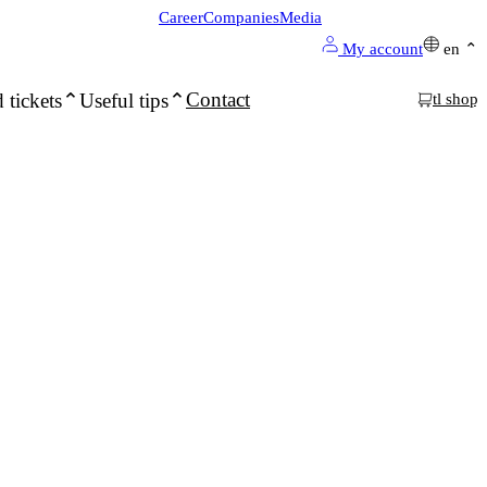
Career
Companies
Media
My account
en
Contact
 tickets
Useful tips
tl shop