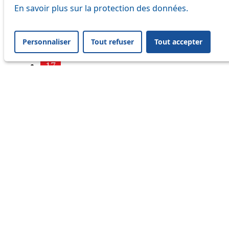
7
En savoir plus sur la protection des données.
9
Personnaliser
Tout refuser
Tout accepter
16
17
18
21
25
32
33
41
45