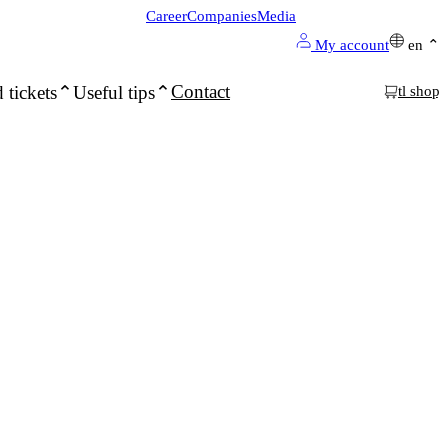
Career
Companies
Media
My account
en
Contact
 tickets
Useful tips
tl shop