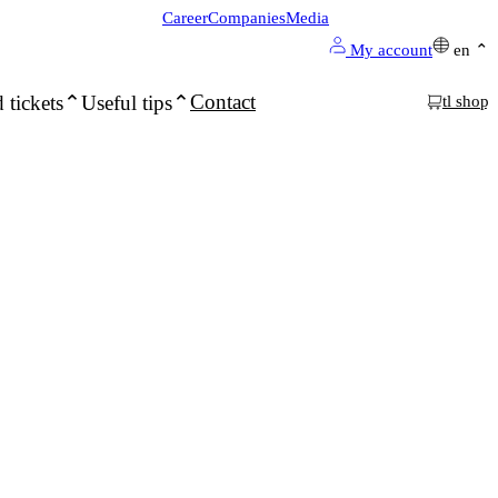
Career
Companies
Media
My account
en
Contact
 tickets
Useful tips
tl shop