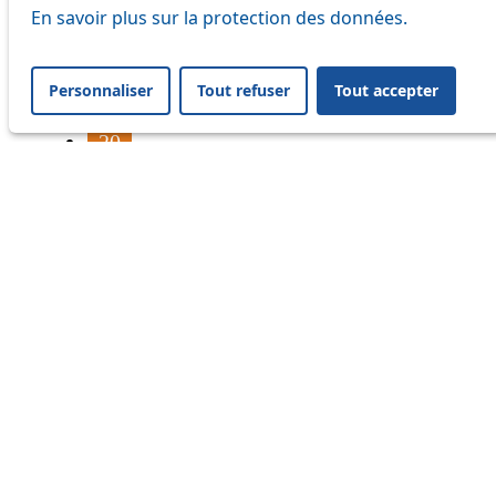
16
En savoir plus sur la protection des données.
17
Personnaliser
Tout refuser
Tout accepter
18
20
21
24
33
41
45
46
54