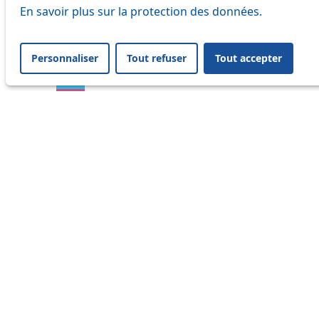
En savoir plus sur la protection des données.
16
17
Personnaliser
Tout refuser
Tout accepter
18
21
25
32
33
41
45
46
54