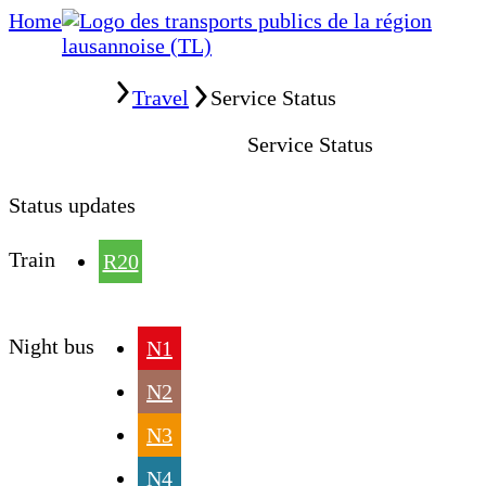
Home
Home
Travel
Service Status
Service Status
Status updates
Train
R20
Night bus
N1
N2
N3
N4