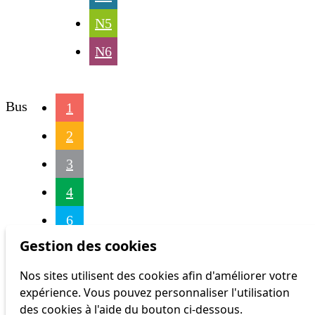
N5
N6
Bus
1
2
3
4
6
Gestion des cookies
7
Nos sites utilisent des cookies afin d'améliorer votre
8
expérience. Vous pouvez personnaliser l'utilisation
9
des cookies à l'aide du bouton ci-dessous.