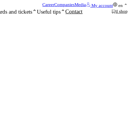
Career
Companies
Media
My account
en
Contact
rds and tickets
Useful tips
tl shop