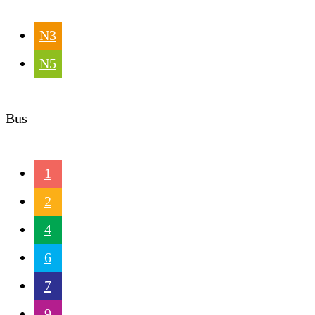
N3
N5
Bus
1
2
4
6
7
9