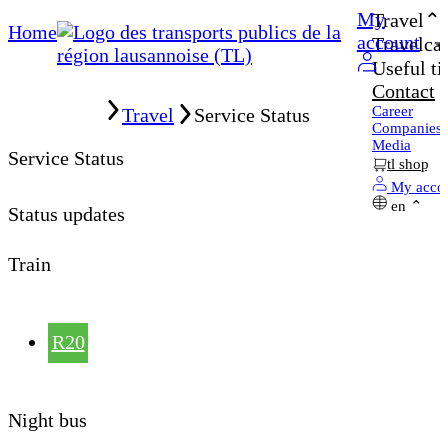
My
Travel
Home
account
Travelcar
Useful ti
Contact
Home
Career
Travel
Service Status
Companies
Media
Service Status
tl shop
My acco
en
Status updates
Train
R20
Night bus