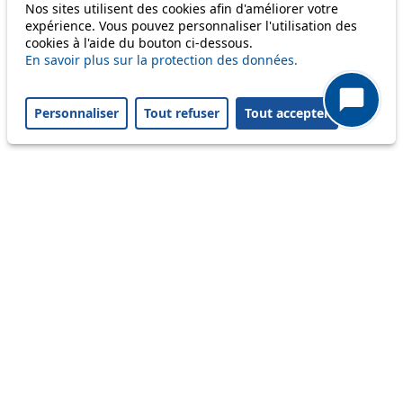
Nos sites utilisent des cookies afin d'améliorer votre
Others
expérience. Vous pouvez personnaliser l'utilisation des
cookies à l'aide du bouton ci-dessous.
En savoir plus sur la protection des données.
m1
Personnaliser
Tout refuser
Tout accepter
Status
Information
Ongoing disruption
Disruption to come
Reset filters
✕
Only lines affected by disruptions are listed above.
A question ? An observation ?