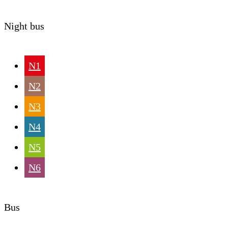
Night bus
N1
N2
N3
N4
N5
N6
Bus