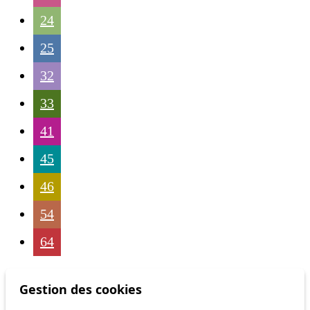
24
25
32
33
41
45
46
54
64
Gestion des cookies
Status