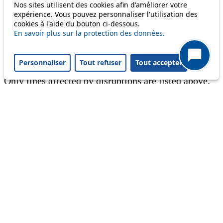
Nos sites utilisent des cookies afin d'améliorer votre
expérience. Vous pouvez personnaliser l'utilisation des
Information
cookies à l'aide du bouton ci-dessous.
En savoir plus sur la protection des données.
Ongoing disruption
Disruption to come
Personnaliser
Tout refuser
Tout accepter
Reset filters
✕
Only lines affected by disruptions are listed above.
A question ? An observation ?
Customer service 021 621 01 11 (price of a local
call)
Useful links
tl shop
Career
Paying a fine
Lost property