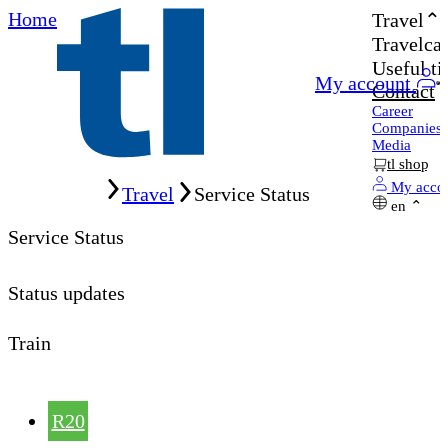
Home
Travel
Travelcar
Useful ti
My account
Contact
Career
Companies
Media
tl shop
Home
My acco
Travel
Service Status
en
Service Status
Status updates
Train
R20