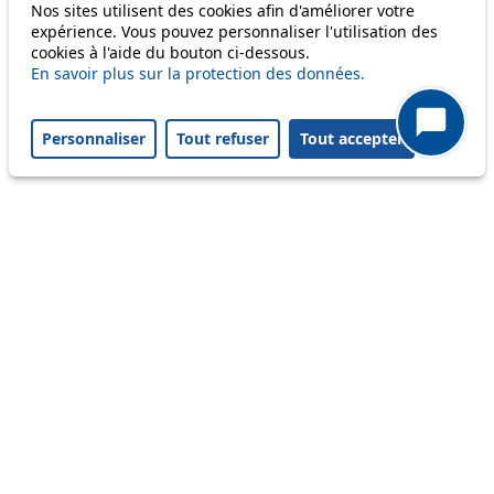
Nos sites utilisent des cookies afin d'améliorer votre
Status
expérience. Vous pouvez personnaliser l'utilisation des
cookies à l'aide du bouton ci-dessous.
En savoir plus sur la protection des données.
Information
Ongoing disruption
Personnaliser
Tout refuser
Tout accepter
Disruption to come
Reset filters
✕
Only lines affected by disruptions are listed above.
Ongoing disruption
8
Les horaires prévus ont été modifiés en
raison d'une panne. Votre temps d'attente
peut être prolongé. Horaires en temps réel
sur les bornes et l'app tl. Merci de votre
patience.
From 07.08.2026
To 07.08.2026