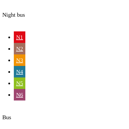
Night bus
N1
N2
N3
N4
N5
N6
Bus