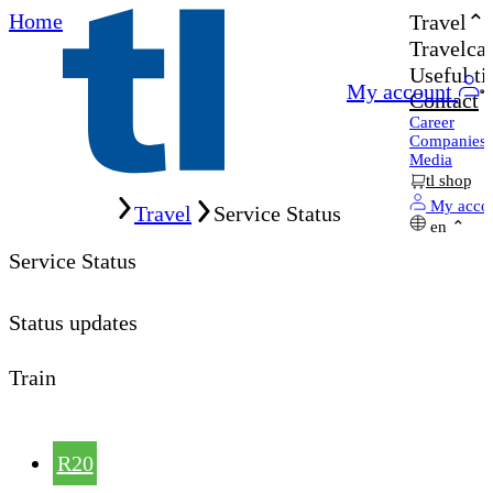
Home
Travel
Travelcar
Useful ti
My account
Contact
Career
Companies
Media
tl shop
Home
My acco
Travel
Service Status
en
Service Status
Status updates
Train
R20