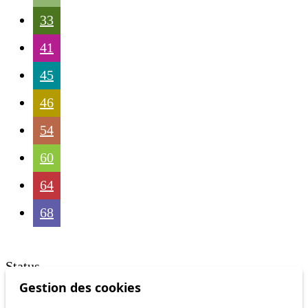
33
41
45
46
54
60
64
68
Status
Gestion des cookies