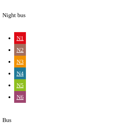
Night bus
N1
N2
N3
N4
N5
N6
Bus