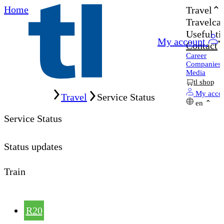
Home
Travel
Travelcar
Useful ti
My account
Contact
Career
Companies
Media
tl shop
Home
My acco
Travel
Service Status
en
Service Status
Status updates
Train
R20