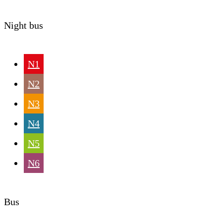
Night bus
N1
N2
N3
N4
N5
N6
Bus