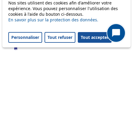
Bus
Nos sites utilisent des cookies afin d'améliorer votre
expérience. Vous pouvez personnaliser l'utilisation des
cookies à l'aide du bouton ci-dessous.
1
En savoir plus sur la protection des données.
2
3
4
Personnaliser
Tout refuser
Tout accepter
6
7
8
9
16
17
18
21
24
25
31
32
33
35