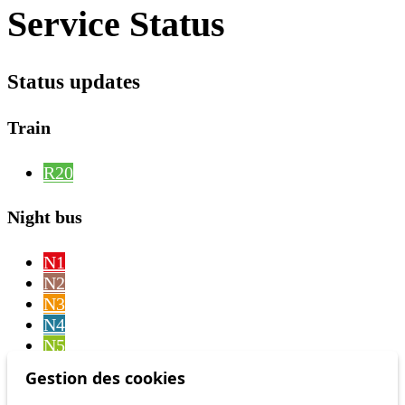
Service Status
Status updates
Train
R20
Night bus
N1
N2
N3
N4
N5
N6
Gestion des cookies